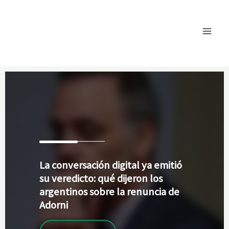
Ir
al
contenido
La
conversación digital ya emitió
su veredicto: qué dijeron los
argentinos sobre la renuncia de
Adorni