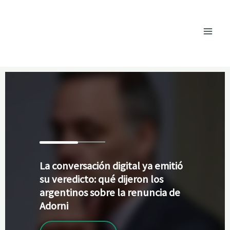
Ir
al
contenido
La
conversación digital ya emitió
su veredicto: qué dijeron los
argentinos sobre la renuncia de
Adorni