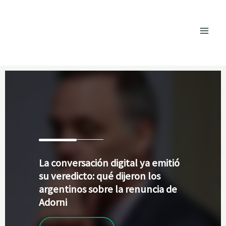
Ir
al
contenido
La
conversación digital ya emitió
su veredicto: qué dijeron los
argentinos sobre la renuncia de
Adorni