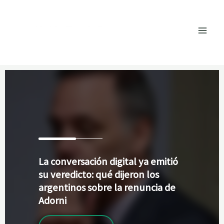
Ir
al
contenido
La
conversación digital ya emitió
su veredicto: qué dijeron los
argentinos sobre la renuncia de
Adorni