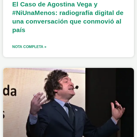
El Caso de Agostina Vega y
#NiUnaMenos: radiografía digital de
una conversación que conmovió al
país
NOTA COMPLETA »