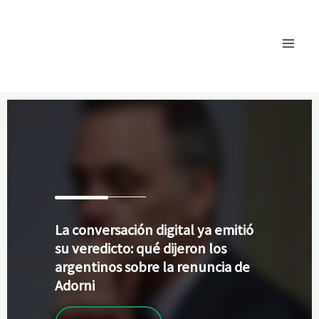
Ir
al
contenido
La
conversación digital ya emitió
su veredicto: qué dijeron los
argentinos sobre la renuncia de
Adorni