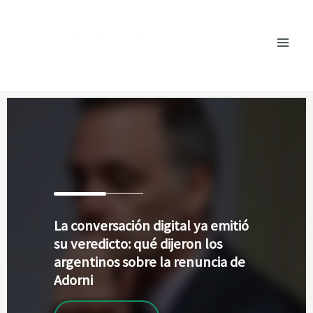
Ir
al
contenido
La
conversación digital ya emitió
su veredicto: qué dijeron los
argentinos sobre la renuncia de
Adorni